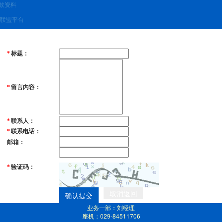
款资料
联盟平台
标题：
*
留言内容：
*
联系人：
*
联系电话：
*
邮箱：
验证码：
*
取消返回
确认提交
业务一部：刘经理
座机：029-84511706