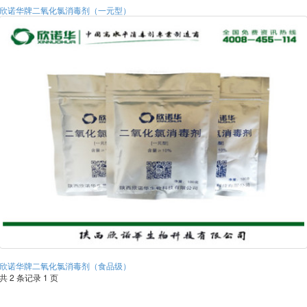
欣诺华牌二氧化氯消毒剂（一元型）
欣诺华牌二氧化氯消毒剂（食品级）
共 2 条记录 1 页