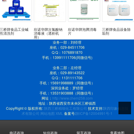
三桥牌食品工业碱
欣诺华牌次氯酸钠
欣诺华牌泡腾消毒
三桥牌食品设备除
性清洗剂
消毒液（透析机
片
垢剂
用）
业务一部：刘经理
座机：029-84511706
Q Q：1076891870
手机：13991111706(同微信号)
业务二部：左经理
座机：029-89143522
Q Q：1131111706
手机：15691998889（同微信号）
深圳业务处：罗经理
手机：13531903888（同微信号）
网址：
http://www.chem258.com
地址：陕西省西安市未央区三桥镇西
CopyRight © 版权所有:
陕西三桥精细化工有限公司
技术支持:
陕西印象信息技
术有限公司
网站地图
XML
备案号:
陕ICP备12004991号-1
电话咨询
短信咨询
留言咨询
查看地图